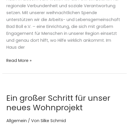
Gutes
regionale Verbundenheit und soziale Verantwortung
wachsen
setzen. Mit unserer weihnachtlichen Spende
kann
unterstützen wir die Arbeits- und Lebensgemeinschaft
✨
Bad Boll e.V. – eine Einrichtung, die sich mit großem
Engagement für Menschen in unserer Region einsetzt
und genau dort hilft, wo Hilfe wirklich ankommt. Im
Haus der
Read More »
Ein
großer
Ein großer Schritt für unser
Schritt
für
neues Wohnprojekt
unser
neues
Allgemein
/ Von
Silke Schmid
Wohnprojekt