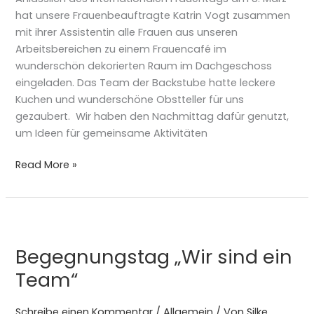
hat unsere Frauenbeauftragte Katrin Vogt zusammen
mit ihrer Assistentin alle Frauen aus unseren
Arbeitsbereichen zu einem Frauencafé im
wunderschön dekorierten Raum im Dachgeschoss
eingeladen. Das Team der Backstube hatte leckere
Kuchen und wunderschöne Obstteller für uns
gezaubert. Wir haben den Nachmittag dafür genutzt,
um Ideen für gemeinsame Aktivitäten
Read More »
Begegnungstag
„Wir
Begegnungstag „Wir sind ein
sind
ein
Team“
Team“
Schreibe einen Kommentar
/
Allgemein
/ Von
Silke