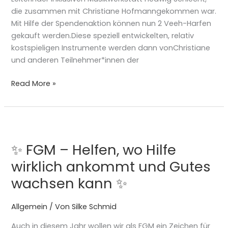
die zusammen mit Christiane Hofmanngekommen war.
Mit Hilfe der Spendenaktion können nun 2 Veeh-Harfen
gekauft werden.Diese speziell entwickelten, relativ
kostspieligen Instrumente werden dann vonChristiane
und anderen Teilnehmer*innen der
Read More »
✨
FGM
✨ FGM – Helfen, wo Hilfe
–
Helfen,
wirklich ankommt und Gutes
wo
wachsen kann ✨
Hilfe
wirklich
Allgemein
/ Von
Silke Schmid
ankommt
und
Auch in diesem Jahr wollen wir als FGM ein Zeichen für