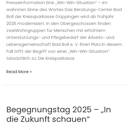
Presseinformation Eine „Win-Win-Situation“ – im
wahrsten Sinne des Wortes Das Beratungs-Center Bad
Boll der Kreissparkasse Göppingen wird ab Frühjahr
2026 modernisiert. In den Obergeschossen finden
zweiWohngruppen für Menschen mit erhöhtem
Unterstützungs- und Pflegebedarf der Arbeits- und
Lebensgemeinschaft Bad Boll e. V. ihren Platz.In diesem
Fall trifft der Begriff von einer „Win-Win-Situation“
tatsächlich zu: Die Kreisparkasse
Read More »
Begegnungstag
2025
Begegnungstag 2025 – „In
–
„In
die Zukunft schauen“
die
Zukunft