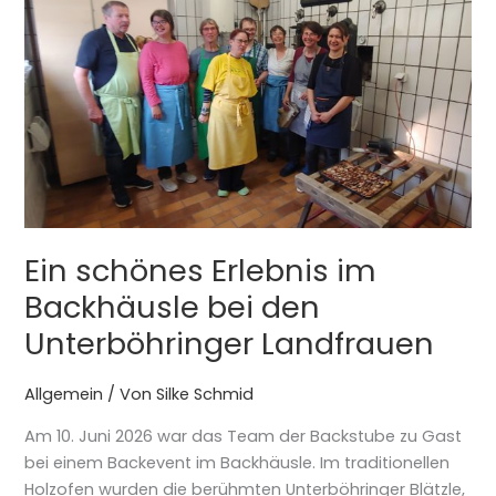
schönes
Erlebnis
im
Backhäusle
bei
den
Unterböhringer
Landfrauen
Ein schönes Erlebnis im
Backhäusle bei den
Unterböhringer Landfrauen
Allgemein
/ Von
Silke Schmid
Am 10. Juni 2026 war das Team der Backstube zu Gast
bei einem Backevent im Backhäusle. Im traditionellen
Holzofen wurden die berühmten Unterböhringer Blätzle,