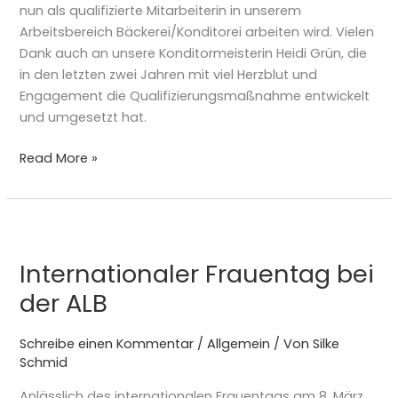
nun als qualifizierte Mitarbeiterin in unserem
Arbeitsbereich Bäckerei/Konditorei arbeiten wird. Vielen
Dank auch an unsere Konditormeisterin Heidi Grün, die
in den letzten zwei Jahren mit viel Herzblut und
Engagement die Qualifizierungsmaßnahme entwickelt
und umgesetzt hat.
Read More »
Internationaler
Frauentag
Internationaler Frauentag bei
bei
der
der ALB
ALB
Schreibe einen Kommentar
/
Allgemein
/ Von
Silke
Schmid
Anlässlich des internationalen Frauentags am 8. März