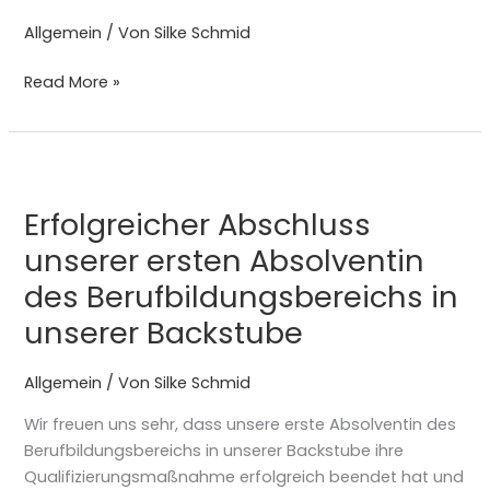
Sie
Allgemein
/ Von
Silke Schmid
herzlich
ein
Read More »
Erfolgreicher
Abschluss
Erfolgreicher Abschluss
unserer
ersten
unserer ersten Absolventin
Absolventin
des Berufbildungsbereichs in
des
unserer Backstube
Berufbildungsbereichs
in
unserer
Allgemein
/ Von
Silke Schmid
Backstube
Wir freuen uns sehr, dass unsere erste Absolventin des
Berufbildungsbereichs in unserer Backstube ihre
Qualifizierungsmaßnahme erfolgreich beendet hat und