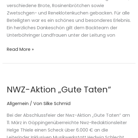
verschiedene Brote, Rosinenbrötchen sowie
Zwetschgen- und Reneklotenkuchen gebacken. Für alle
Beteiligten war es ein schönes und besonderes Erlebnis.
Ein herzliches Dankeschön gilt dem Backteam der
Unterböhringer Landfrauen unter der Leitung von
Read More »
NWZ-
Aktion
NWZ-Aktion „Gute Taten“
„Gute
Taten“
Allgemein
/ Von
Silke Schmid
Bei der Abschlussfeier der Nwz-Aktion „Gute Taten“ am
11. März in Göppingenüberreichte Nwz-Redaktionsleiter
Helge Thiele einen Scheck über 6.000 € an die
Leiterinder Inklusiven Musikwerkstatt Hedwig Schlecht,