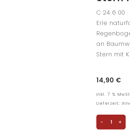
C 24 6 00
Erle naturf
Regenbogen
an Baumwo
Stern mit Kri
14,90
€
inkl. 7 % MwSt
Lieferzeit:
Inn
Stern
-
+
mit