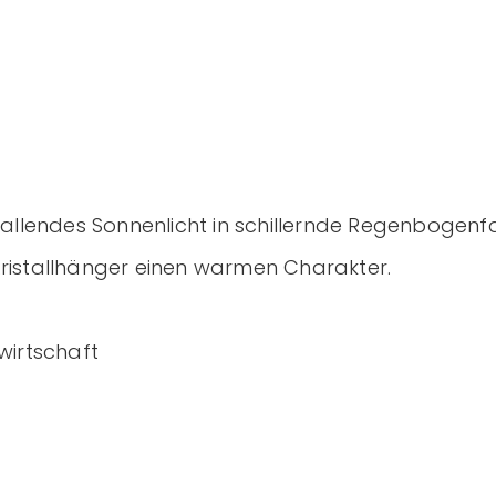
Kristall
Menge
 einfallendes Sonnenlicht in schillernde Regenbog
 Kristallhänger einen warmen Charakter.
wirtschaft