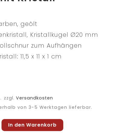
arben, geölt
kristall, Kristallkugel Ø20 mm
llschnur zum Aufhängen
stall: 11,5 x 11 x 1 cm
.
zzgl.
Versandkosten
erhalb von 3-5 Werktagen lieferbar.
In den Warenkorb